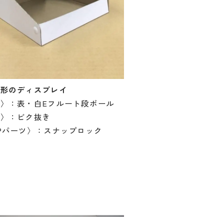
な形のディスプレイ
〉：表・白Eフルート段ボール
工〉：ビク抜き
Pパーツ〉：スナップロック