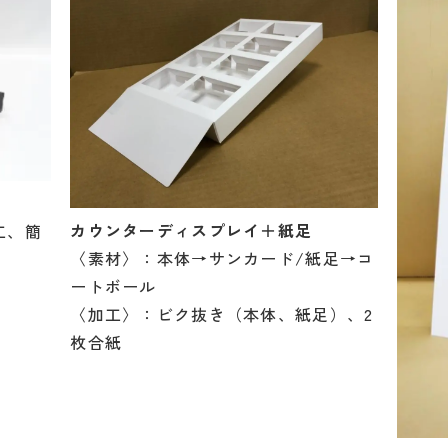
カウンターディスプレイ＋紙足
工、簡
〈素材〉：本体→サンカード/紙足→コ
ートボール
〈加工〉：ビク抜き（本体、紙足）、2
枚合紙