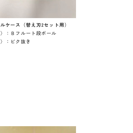
ルケース（替え刃2セット用）
材〉：Ｂフルート段ボール
工〉：ビク抜き