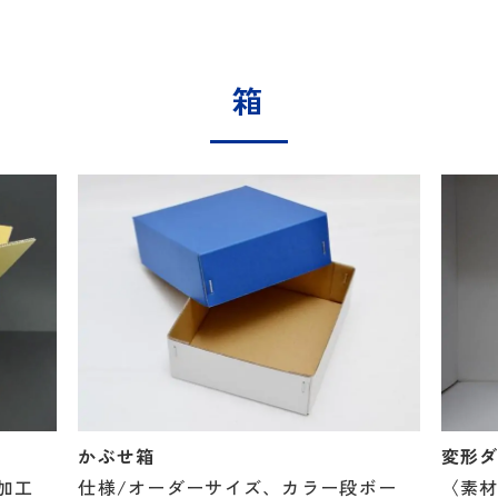
箱
変形
かぶせ箱
〈素
加工
仕様/オーダーサイズ、カラー段ボー