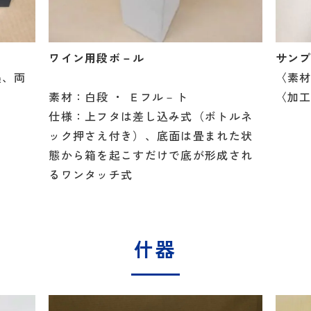
ワイン用段ボ－ル
サンプ
墨、両
〈素
素材：白段 ・ Ｅフル－ト
〈加
仕様：上フタは差し込み式（ボトルネ
ック押さえ付き）、底面は畳まれた状
態から箱を起こすだけで底が形成され
るワンタッチ式
什器