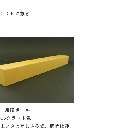
工〉：ビク抜き
ター用段ボール
C5クラフト色
：上フタは差し込み式、底面は組