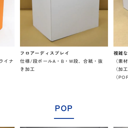
フロアーディスプレイ
複雑
ライナ
仕様/段ボールA・B・W段、合紙・抜
〈素材
き加工
〈加
〈PO
POP